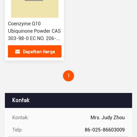
Coenzyme Q10
Ubiquinone Powder CAS
303-98-0 EC NO. 206-
147-9
Dapatkan Harga
Terbaik
1
Kontak
Kontak:
Mrs. Judy Zhou
Telp:
86-025-86603009