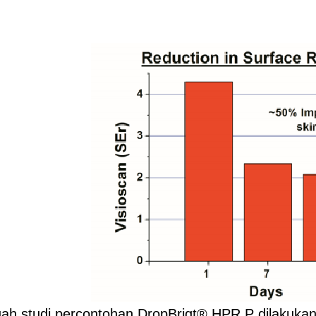
ah studi percontohan DropBrigt® HPR P dilakukan 