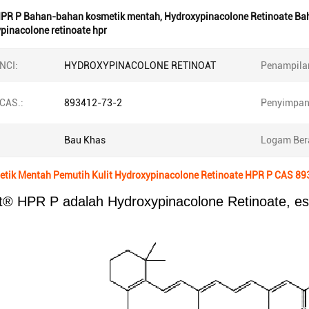
PR P Bahan-bahan kosmetik mentah
,
Hydroxypinacolone Retinoate Ba
pinacolone retinoate hpr
NCI:
HYDROXYPINACOLONE RETINOAT
Penampila
CAS.:
893412-73-2
Penyimpan
Bau Khas
Logam Be
tik Mentah Pemutih Kulit Hydroxypinacolone Retinoate HPR P CAS 8
t® HPR P adalah Hydroxypinacolone Retinoate, este