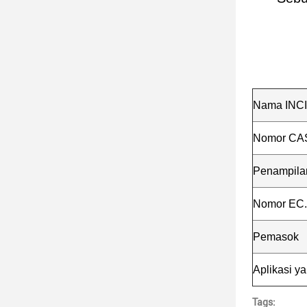
Nama INCI
Nomor CA
Penampila
Nomor EC.
Pemasok
Aplikasi y
Tags: