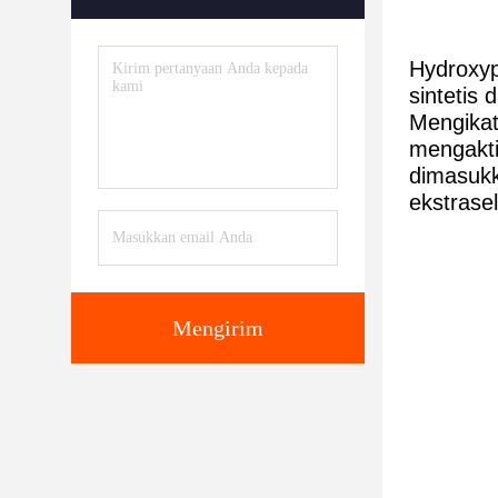
Hydroxyp
sintetis
Mengikat
mengakti
dimasukk
ekstrase
Mengirim