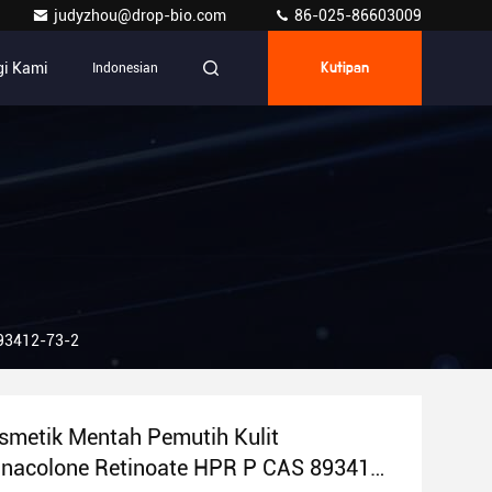
judyzhou@drop-bio.com
86-025-86603009
i Kami
Indonesian
Kutipan
893412-73-2
metik Mentah Pemutih Kulit
inacolone Retinoate HPR P CAS 893412-