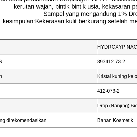
kerutan wajah, bintik-bintik usia, kekasaran
Sampel yang mengandung 1% Dr
kesimpulan:Kekerasan kulit berkurang setelah 
HYDROXYPINAC
S.
893412-73-2
n
Kristal kuning ke 
412-073-2
Drop (Nanjing) Bio
ang direkomendasikan
Bahan Kosmetik