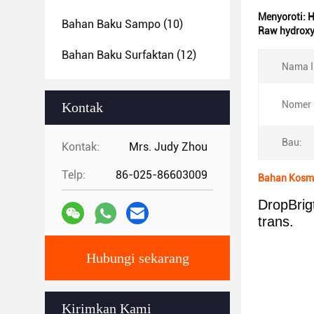
Menyoroti:
H
Bahan Baku Sampo
(10)
Raw hydroxy
Bahan Baku Surfaktan
(12)
Nama I
Nomer 
Kontak
Bau:
Kontak:
Mrs. Judy Zhou
Telp:
86-025-86603009
Bahan Kosme
DropBrig
trans.
Hubungi sekarang
Kirimkan Kami