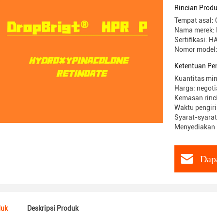
73-2
Rincian Prod
Tempat asal: 
Nama merek: 
Sertifikasi: 
Nomor model:
Ketentuan Pe
Kuantitas min
Harga: negoti
Kemasan rinci
Waktu pengir
Syarat-syara
Menyediakan 
Dap
duk
Deskripsi Produk