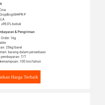
uk
Cina
DropBrigt®HPR P
HALA
 ≥99,0% bubuk
mbayaran & Pengiriman
 Order: 1kg
able
an: 25kg/barel
iman: barang dalam persediaan
t pembayaran: T/T
kemampuan: 100 ton/tahun
atkan Harga Terbaik