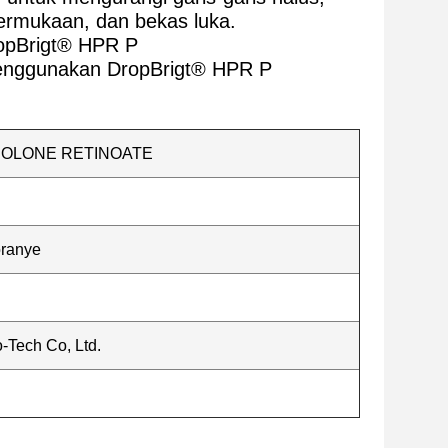
 permukaan, dan bekas luka.
opBrigt® HPR P
menggunakan DropBrigt® HPR P
OLONE RETINOATE
oranye
-Tech Co, Ltd.