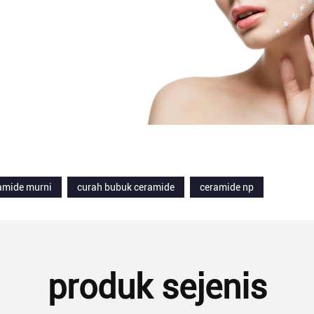
amide murni
curah bubuk ceramide
ceramide np
produk sejenis