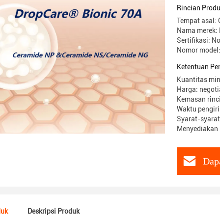
Rincian Prod
Tempat asal: 
Nama merek: 
Sertifikasi: N
Nomor model:
Ketentuan Pe
Kuantitas min
Harga: negoti
Kemasan rinci
Waktu pengir
Syarat-syara
Menyediakan 
Dap
duk
Deskripsi Produk