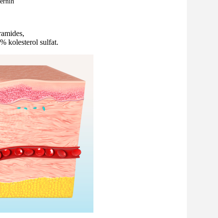
jernih
ramides,
 kolesterol sulfat.