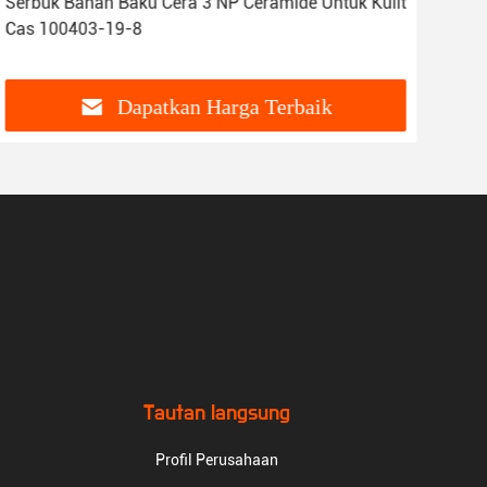
Serbuk Bahan Baku Cera 3 NP Ceramide Untuk Kulit
Cer
Cas 100403-19-8
Dal
Dapatkan Harga Terbaik
Tautan langsung
Profil Perusahaan