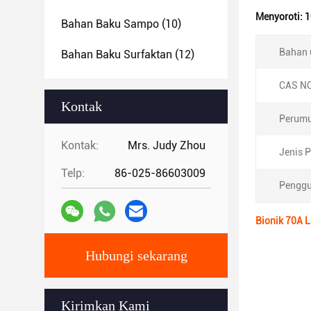
Menyoroti:
1
Bahan Baku Sampo
(10)
Bahan 
Bahan Baku Surfaktan
(12)
CAS NO
Kontak
Perumu
Kontak:
Mrs. Judy Zhou
Jenis 
Telp:
86-025-86603009
Penggu
Bionik 70A L
Hubungi sekarang
Kirimkan Kami