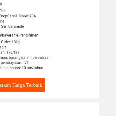
uk
Cina
DropCare® Bionic 70A
one
 Seri Ceramide
mbayaran & Pengiriman
 Order: 10kg
able
an: 1kg/tas
iman: barang dalam persediaan
t pembayaran: T/T
kemampuan: 10 ton/tahun
atkan Harga Terbaik