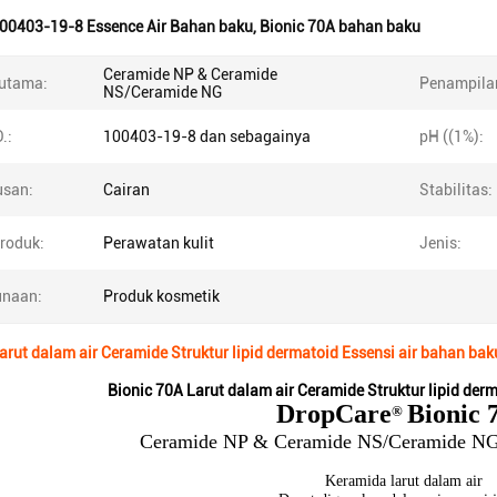
00403-19-8 Essence Air Bahan baku
,
Bionic 70A bahan baku
Ceramide NP & Ceramide
utama:
Penampila
NS/Ceramide NG
.:
100403-19-8 dan sebagainya
pH ((1%):
san:
Cairan
Stabilitas:
Produk:
Perawatan kulit
Jenis:
naan:
Produk kosmetik
arut dalam air Ceramide Struktur lipid dermatoid Essensi air bahan bak
Bionic 70A Larut dalam air Ceramide Struktur lipid der
DropCare
Bionic 
®
Ceramide NP & Ceramide NS/Ceramide NG
Keramida larut dalam air